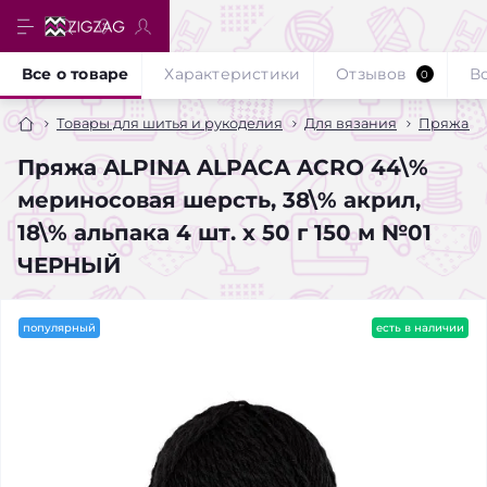
Все о товаре
Характеристики
Отзывов
В
0
Товары для шитья и рукоделия
Для вязания
Пряжа Al
Пряжа ALPINA ALPACA ACRO 44\%
мериносовая шерсть, 38\% акрил,
18\% альпака 4 шт. х 50 г 150 м №01
ЧЕРНЫЙ
популярный
есть в наличии