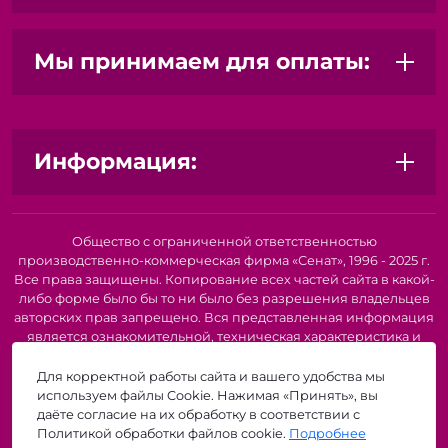
Мы принимаем для оплаты:
Информация:
Общество с ограниченной ответственностью
производственно-коммерческая фирма «Сенат», 1996 - 2025 г.
Все права защищены. Копирование всех частей сайта в какой-
либо форме было бы то ни было без разрешения владельцев
авторских прав запрещено. Вся представленная информация
является ознакомительной, техническая характеристика и
внешний вид товара или услуги. Для получения подробной
информации о наличии и стоимости указанных товаров и
Для корректной работы сайта и вашего удобства мы
(или) услуг, пожалуйста, обратитесь к нашим менеджерам по
используем файлы Cookie. Нажимая «Принять», вы
телефону или по электронной почте. Описание и
даёте согласие на их обработку в соответствии с
изображение товара носят информационный характер и
Политикой обработки файлов cookie.
Подробнее