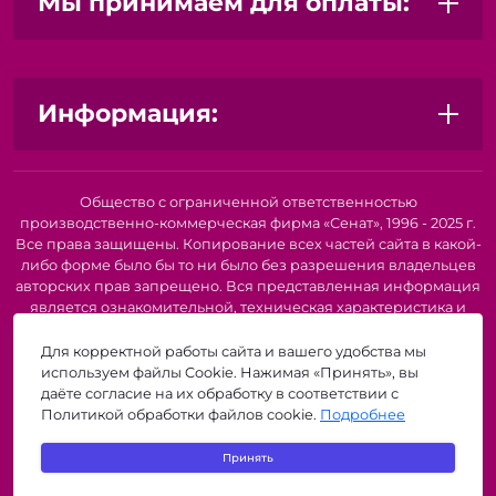
Мы принимаем для оплаты:
Информация:
Общество с ограниченной ответственностью
производственно-коммерческая фирма «Сенат», 1996 - 2025 г.
Все права защищены. Копирование всех частей сайта в какой-
либо форме было бы то ни было без разрешения владельцев
авторских прав запрещено. Вся представленная информация
является ознакомительной, техническая характеристика и
внешний вид товара или услуги. Для получения подробной
информации о наличии и стоимости указанных товаров и
Для корректной работы сайта и вашего удобства мы
(или) услуг, пожалуйста, обратитесь к нашим менеджерам по
используем файлы Cookie. Нажимая «Принять», вы
телефону или по электронной почте. Описание и
даёте согласие на их обработку в соответствии с
изображение товара носят информационный характер и
Политикой обработки файлов cookie.
Подробнее
могут быть списаны с описания и изображений,
представленных в технической документации производителя.
Принять
Производители о предоставлении за собой права на