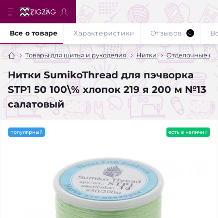
Все о товаре
Характеристики
Отзывов
В
0
Товары для шитья и рукоделия
Нитки
Отделочные ни
Нитки SumikoThread для пэчворка
STP1 50 100\% хлопок 219 я 200 м №13
салатовый
популярный
есть в наличии