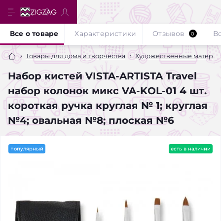
Все о товаре
Характеристики
Отзывов
В
0
Товары для дома и творчества
Художественные матери
Набор кистей VISTA-ARTISTA Travel
набор колонок микс VA-KOL-01 4 шт.
короткая ручка круглая № 1; круглая
№4; овальная №8; плоская №6
популярный
есть в наличии