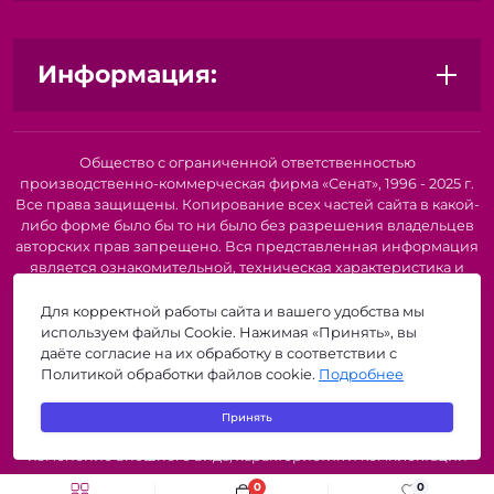
Информация:
Общество с ограниченной ответственностью
производственно-коммерческая фирма «Сенат», 1996 - 2025 г.
Все права защищены. Копирование всех частей сайта в какой-
либо форме было бы то ни было без разрешения владельцев
авторских прав запрещено. Вся представленная информация
является ознакомительной, техническая характеристика и
внешний вид товара или услуги. Для получения подробной
информации о наличии и стоимости указанных товаров и
Для корректной работы сайта и вашего удобства мы
(или) услуг, пожалуйста, обратитесь к нашим менеджерам по
используем файлы Cookie. Нажимая «Принять», вы
телефону или по электронной почте. Описание и
даёте согласие на их обработку в соответствии с
изображение товара носят информационный характер и
Политикой обработки файлов cookie.
Подробнее
могут быть списаны с описания и изображений,
представленных в технической документации производителя.
Принять
Производители о предоставлении за собой права на
изменение внешнего вида, характеристик и комплектации
товара, предварительно не уведомляя продавцов и
0
0