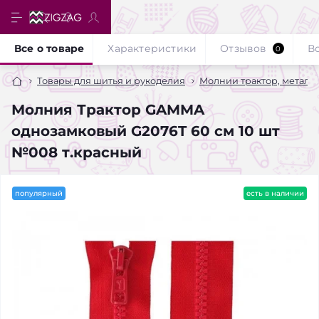
Все о товаре
Характеристики
Отзывов
В
0
Товары для шитья и рукоделия
Молнии трактор, металл
Молния Трактор GAMMA
однозамковый G2076T 60 см 10 шт
№008 т.красный
популярный
есть в наличии