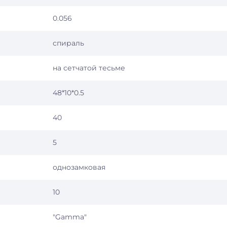
0.056
спираль
на сетчатой тесьме
48*10*0.5
40
5
однозамковая
10
"Gamma"