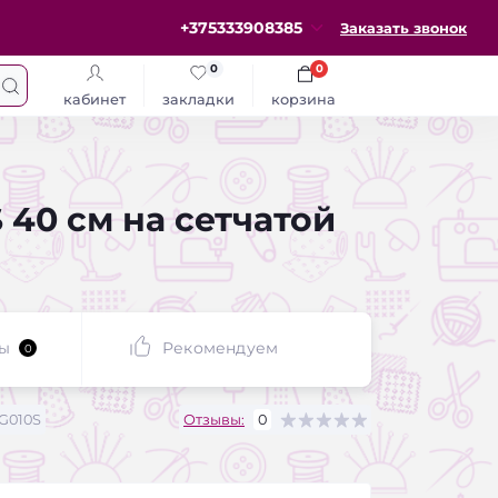
+375333908385
Заказать звонок
0
0
кабинет
закладки
корзина
40 см на сетчатой
ы
Рекомендуем
0
G010S
Отзывы:
0