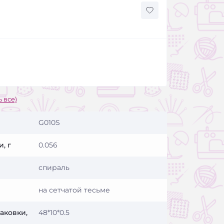
 все)
G010S
, г
0.056
спираль
на сетчатой тесьме
аковки,
48*10*0.5