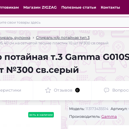
птовикам
Магазин ZIGZAG
Полезные статьи
Контакты
ираль, рулонка
Спираль н/р потайная тип 3
 40 см на сетчатой тесьме пластик 10 шт №300 св.серый
 потайная т.3 Gamma G010S 
шт №300 св.серый
теристики
Отзывов
Вопрос
0
Модель:
113173435514
Артикул:
есть в наличии
Производитель:
Gamma