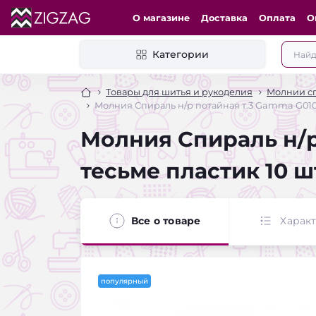
О магазине
Доставка
Оплата
О
Категории
Товары для шитья и рукоделия
Молнии сп
Молния Спираль н/р потайная т.3 Gamma G010S
Молния Спираль н/р
тесьме пластик 10 
Все о товаре
Харак
популярный