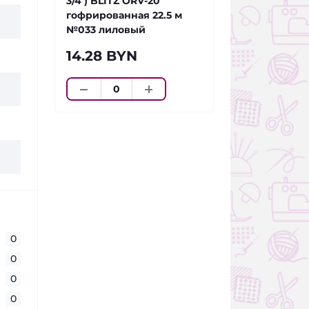
3/4 ) BLITZ ORV-20
гофрированная 22.5 м
№033 лиловый
14.28 BYN
0
0
0
0