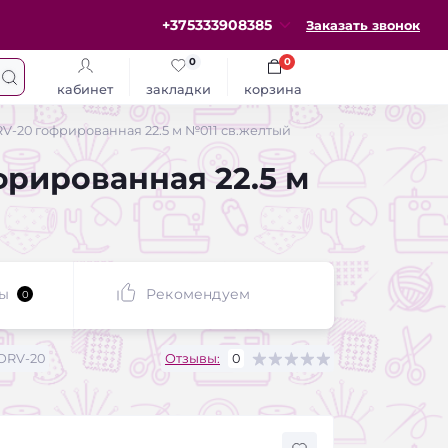
+375333908385
Заказать звонок
0
0
кабинет
закладки
корзина
ORV-20 гофрированная 22.5 м №011 св.желтый
офрированная 22.5 м
ы
Рекомендуем
0
ORV-20
Отзывы:
0