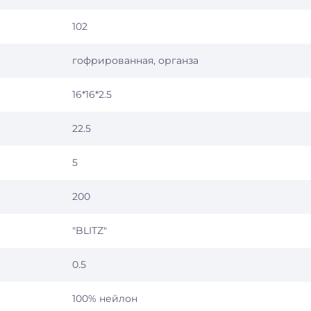
102
гофрированная, органза
16*16*2.5
22.5
5
200
"BLITZ"
0.5
100% нейлон