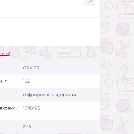
 все)
ORV-20
, г
102
гофрированная, органза
аковки,
16*16*2.5
22.5