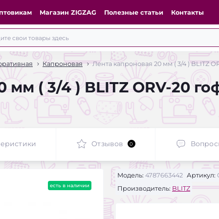
птовикам
Магазин ZIGZAG
Полезные статьи
Контакты
оративная
Капроновая
Лента капроновая 20 мм ( 3/4 ) BLITZ 
 мм ( 3/4 ) BLITZ ORV-20 г
теристики
Отзывов
Вопрос
0
Модель:
4787663442
Артикул:
есть в наличии
Производитель:
BLITZ