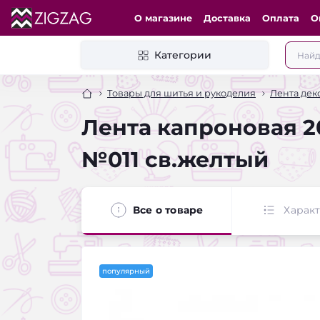
О магазине
Доставка
Оплата
О
Категории
Товары для шитья и рукоделия
Лента дек
Лента капроновая 20
№011 св.желтый
Все о товаре
Харак
популярный