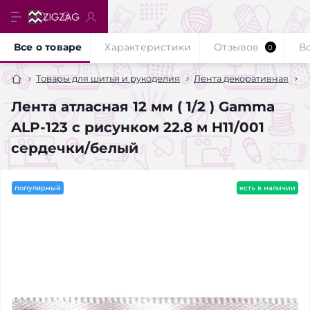
Все о товаре
Характеристики
Отзывов
В
0
Товары для шитья и рукоделия
Лента декоративная
А
Лента атласная 12 мм ( 1/2 ) Gamma
ALP-123 с рисунком 22.8 м H11/001
сердечки/белый
популярный
есть в наличии