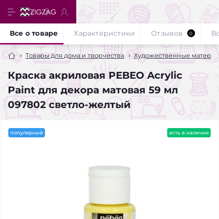
Все о товаре
Характеристики
Отзывов
В
0
Товары для дома и творчества
Художественные матери
Краска акриловая PEBEO Acrylic
Paint для декора матовая 59 мл
097802 светло-желтый
популярный
есть в наличии