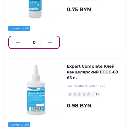
0.75 BYN
популярный
Expert Complete Клей
канцелярский ECGC-68
65 г .
Код товара:
97729544094
0
0.98 BYN
популярный