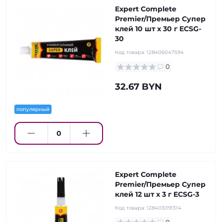
Expert Complete
Premier/Премьер Супер
клей 10 шт х 30 г ECSG-
30
Код товара:
128406047594
0
32.67 BYN
популярный
Expert Complete
Premier/Премьер Супер
клей 12 шт х 3 г ECSG-3
Код товара:
128403091314