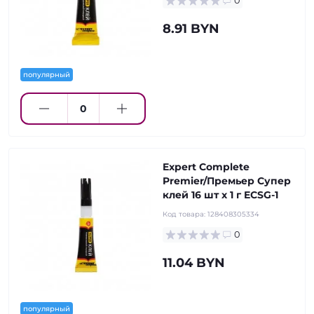
0
8.91 BYN
популярный
Expert Complete
Premier/Премьер Супер
клей 16 шт х 1 г ECSG-1
Код товара:
128408305334
0
11.04 BYN
популярный