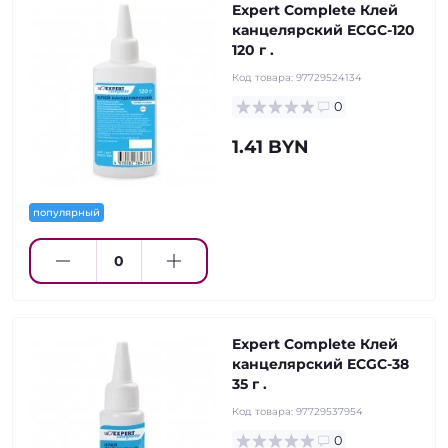
Expert Complete Клей
канцелярский ECGC-120
120 г .
Код товара:
97729524134
0
1.41 BYN
популярный
Expert Complete Клей
канцелярский ECGC-38
35 г .
Код товара:
97729537954
0