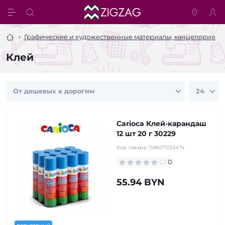
Графические и художественные материалы, канцелярия
Клей
Carioca Клей-карандаш
12 шт 20 г 30229
Код товара:
158607233474
0
55.94 BYN