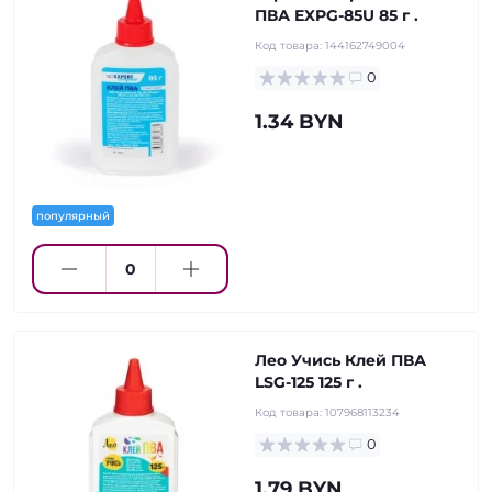
ПВА EXPG-85U 85 г .
Код товара:
144162749004
0
1.34 BYN
популярный
Лео Учись Клей ПВА
LSG-125 125 г .
Код товара:
107968113234
0
1.79 BYN