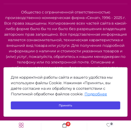
Преимущества нашего клея:
Высокое качество - от проверенных
Общество с ограниченной ответственностью
производителей.
производственно-коммерческая фирма «Сенат», 1996 - 2025 г.
Широкий ассортимент на любой материал и задачу.
Все права защищены. Копирование всех частей сайта в какой-
Удобство использования - легко наносится, быстро
либо форме было бы то ни было без разрешения владельцев
сохнет.
авторских прав запрещено. Вся представленная информация
Безопасность - соответствует стандартам.
является ознакомительной, техническая характеристика и
Доступные цены.
внешний вид товара или услуги. Для получения подробной
Применение:
склеивание бумаги и картона,
информации о наличии и стоимости указанных товаров и
(или) услуг, пожалуйста, обратитесь к нашим менеджерам по
рукоделие и скрапбукинг, моделирование, ремонт,
телефону или по электронной почте. Описание и
декор, офисные задачи, школьные проекты.
изображение товара носят информационный характер и
могут быть списаны с описания и изображений,
Для корректной работы сайта и вашего удобства мы
представленных в технической документации производителя.
используем файлы Cookie. Нажимая «Принять», вы
Производители о предоставлении за собой права на
даёте согласие на их обработку в соответствии с
изменение внешнего вида, характеристик и комплектации
Политикой обработки файлов cookie.
Подробнее
товара, предварительно не уведомляя продавцов и
потребителей. Рекомендуется при покупке проверить
Принять
наличие необходимых функций и характеристик.
zigzagshop.by © 2026
0
0