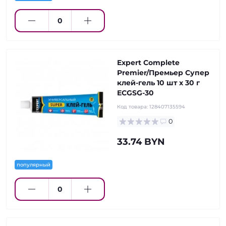
Expert Complete
Premier/Премьер Супер
клей-гель 10 шт х 30 г
ECGSG-30
Код товара:
128407135594
0
33.74 BYN
популярный