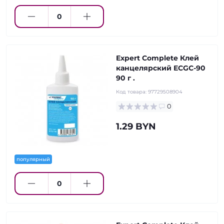
Expert Complete Клей
канцелярский ECGC-90
90 г .
Код товара:
97729508904
0
1.29 BYN
популярный