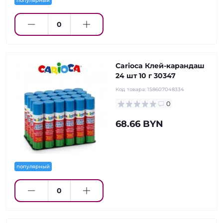
популярный
Carioca Клей-карандаш
24 шт 10 г 30347
Код товара:
158607048334
0
68.66 BYN
популярный