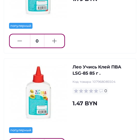
популярный
Лео Учись Клей ПВА
LSG-85 85 г .
Код товара:
107968085504
0
1.47 BYN
популярный