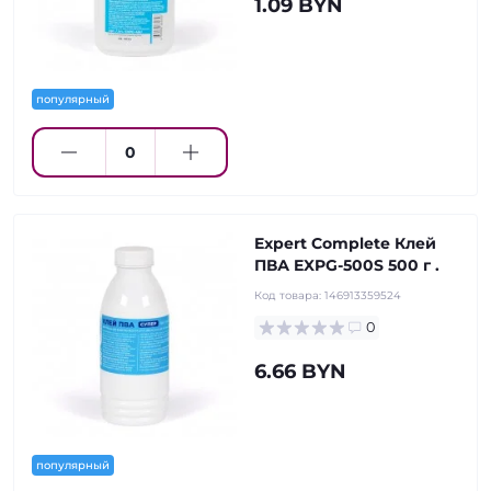
1.09 BYN
популярный
Expert Complete Клей
ПВА EXPG-500S 500 г .
Код товара:
146913359524
0
6.66 BYN
популярный