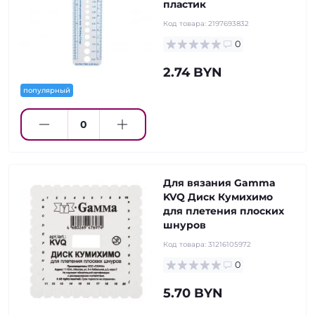
пластик
Код товара:
2197693832
0
2.74 BYN
популярный
Для вязания Gamma
KVQ Диск Кумихимо
для плетения плоских
шнуров
Код товара:
31216105972
0
5.70 BYN