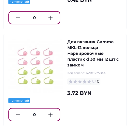
6.42 BYN
популярный
Для вязания Gamma
MKL-12 кольца
маркировочные
пластик d 30 мм 12 шт с
замком
Код товара:
67983725844
0
3.72 BYN
популярный