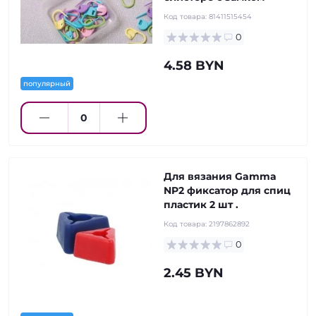
Код товара:
81411515454
0
4.58 BYN
популярный
Для вязания Gamma
NP2 фиксатор для спиц
пластик 2 шт .
Код товара:
2197862892
0
2.45 BYN