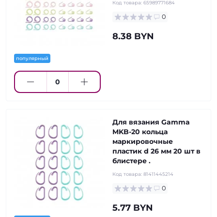
Код товара:
65989771684
0
8.38 BYN
популярный
Для вязания Gamma
MKB-20 кольца
маркировочные
пластик d 26 мм 20 шт в
блистере .
Код товара:
81411445214
0
5.77 BYN