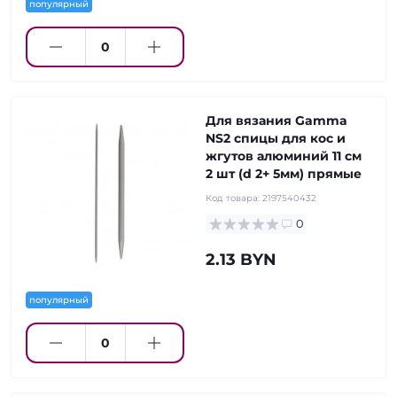
популярный
Для вязания Gamma
NS2 спицы для кос и
жгутов алюминий 11 см
2 шт (d 2+ 5мм) прямые
Код товара:
2197540432
0
2.13 BYN
популярный