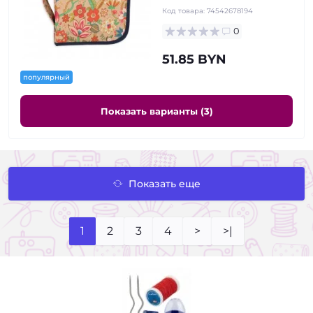
Код товара:
74542678194
0
51.85 BYN
популярный
Показать варианты (3)
Показать еще
1
2
3
4
>
>|