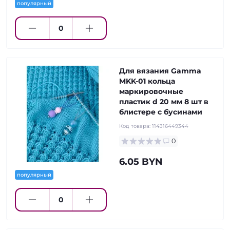
популярный
Для вязания Gamma
MKK-01 кольца
маркировочные
пластик d 20 мм 8 шт в
блистере с бусинами
Код товара:
114316449344
0
6.05 BYN
популярный