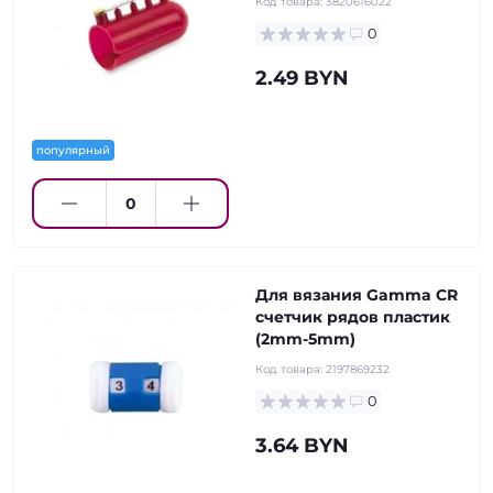
Код товара:
3820616022
0
2.49 BYN
популярный
Для вязания Gamma CR
счетчик рядов пластик
(2mm-5mm)
Код товара:
2197869232
0
3.64 BYN