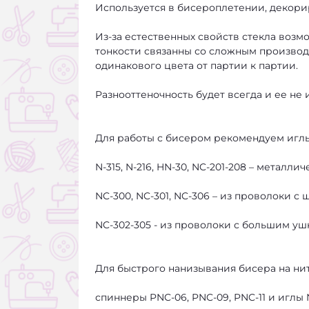
Используется в бисероплетении, декори
Из-за естественных свойств стекла возмо
тонкости связанны со сложным произво
одинакового цвета от партии к партии.
Разнооттеночность будет всегда и ее не и
Для работы с бисером рекомендуем игл
N-315, N-216, HN-30, NC-201-208 – металлич
NC-300, NC-301, NC-306 – из проволоки с
NC-302-305 - из проволоки с большим уш
Для быстрого нанизывания бисера на ни
спиннеры PNC-06, PNC-09, PNC-11 и иглы 