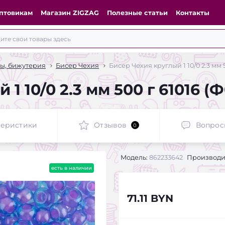
птовикам
Магазин ZIGZAG
Полезные статьи
Контакты
сы, бижутерия
Бисер Чехия
Бисер Чехия круглый 1 10/0 2.3 мм
 1 10/0 2.3 мм 500 г 61016 
теристики
Отзывов
Вопрос
0
Модель:
862233642
Производи
есть в наличии
71.11 BYN