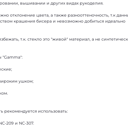
ровании, вышивании и других видах рукоделия.
жно отклонение цвета, а также разнооттеночность, т.к данн
дством крашения бисера и невозможно добиться идеально
збежать, т.к. стекло это "живой" материал, а не синтетичес
ы "Gamma":
еские;
 широким ушком;
ком.
ть рекомендуется использовать:
NC-209 и NC-307.