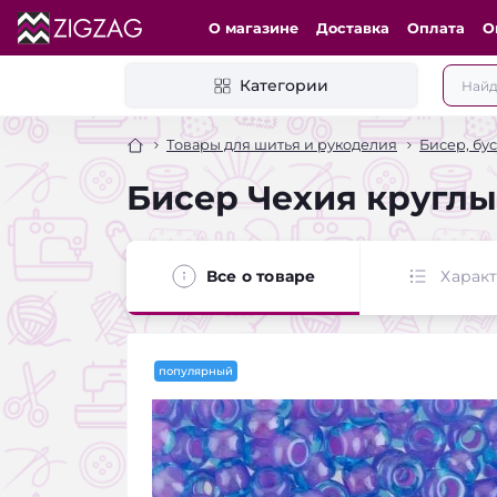
О магазине
Доставка
Оплата
О
Категории
Товары для шитья и рукоделия
Бисер, бу
Бисер Чехия круглый
Все о товаре
Харак
популярный