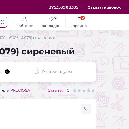
+375333908385
Заказать звонок
0
0
кабинет
закладки
корзина
 500 г 61016 (Ф079) сиреневый
(Ф079) сиреневый
ы
Рекомендуем
0
тель:
PRECIOSA
Отзывы:
0