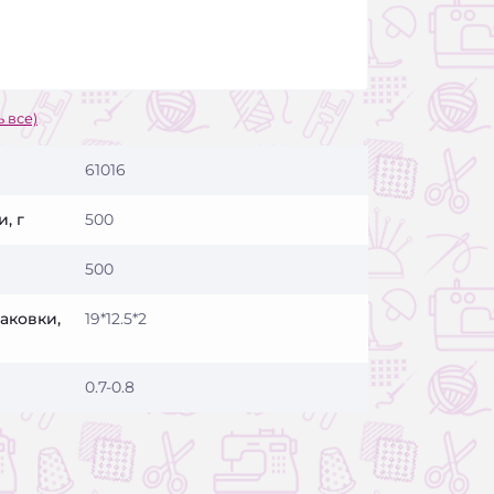
 все)
61016
, г
500
500
аковки,
19*12.5*2
0.7-0.8