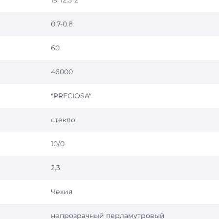
19*12.5*2
0.7-0.8
60
46000
"PRECIOSA"
стекло
10/0
2.3
Чехия
непрозрачный перламутровый