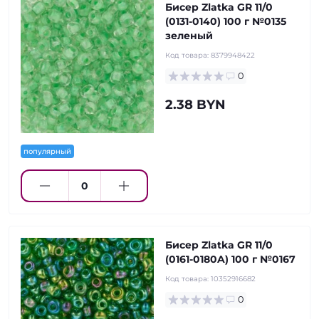
Бисер Zlatka GR 11/0
(0131-0140) 100 г №0135
зеленый
Код товара:
8379948422
0
2.38 BYN
популярный
Бисер Zlatka GR 11/0
(0161-0180A) 100 г №0167
Код товара:
10352916682
0