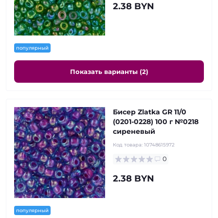
2.38 BYN
популярный
Показать варианты (2)
Бисер Zlatka GR 11/0
(0201-0228) 100 г №0218
сиреневый
Код товара:
10748615972
0
2.38 BYN
популярный