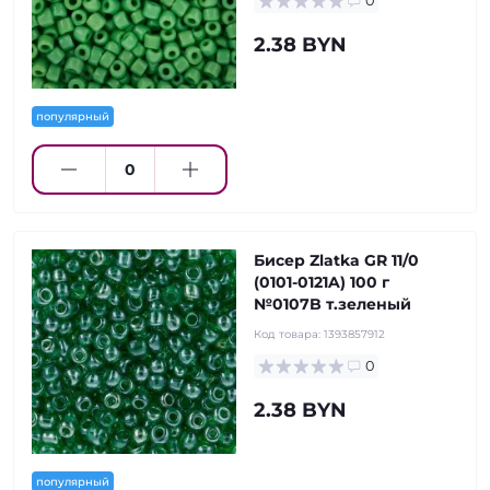
0
2.38 BYN
популярный
Бисер Zlatka GR 11/0
(0101-0121A) 100 г
№0107B т.зеленый
Код товара:
1393857912
0
2.38 BYN
популярный