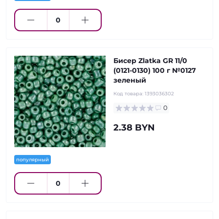
Бисер Zlatka GR 11/0
(0121-0130) 100 г №0127
зеленый
Код товара:
1393036302
0
2.38 BYN
популярный