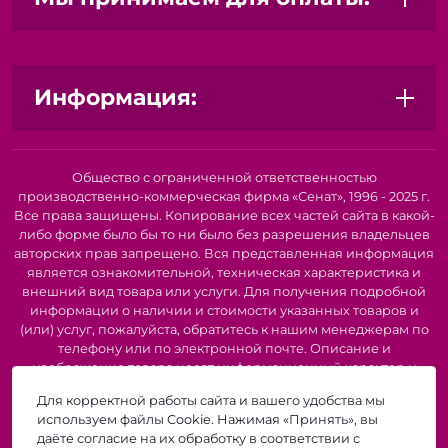
Доступная цена:
Отличное соотношение цены и
качества.
С бисером "Zlatka" вы сможете:
Информация:
Создавать уникальные украшения: браслеты, серьги,
колье, броши.
Украшать одежду и аксессуары: вышивать узоры,
пришивать бисер к сумкам, ремням, обуви.
Общество с ограниченной ответственностью
Декорировать предметы интерьера: создавать панно,
производственно-коммерческая фирма «Сенат», 1996 - 2025 г.
картины, украшать вазы и рамки для фотографий.
Все права защищены. Копирование всех частей сайта в какой-
Заниматься бисероплетением: создавать фигурки
либо форме было бы то ни было без разрешения владельцев
животных, цветы, брелоки.
авторских прав запрещено. Вся представленная информация
является ознакомительной, техническая характеристика и
Позвольте своей фантазии разгуляться с бисером
внешний вид товара или услуги. Для получения подробной
"Zlatka"!
информации о наличии и стоимости указанных товаров и
(или) услуг, пожалуйста, обратитесь к нашим менеджерам по
телефону или по электронной почте. Описание и
изображение товара носят информационный характер и
могут быть списаны с описания и изображений,
Для корректной работы сайта и вашего удобства мы
представленных в технической документации производителя.
используем файлы Cookie. Нажимая «Принять», вы
Производители о предоставлении за собой права на
даёте согласие на их обработку в соответствии с
изменение внешнего вида, характеристик и комплектации