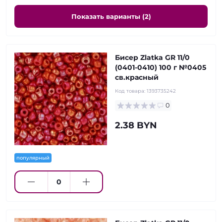
Показать варианты (2)
Бисер Zlatka GR 11/0
(0401-0410) 100 г №0405
св.красный
Код товара:
1393735242
0
2.38 BYN
популярный