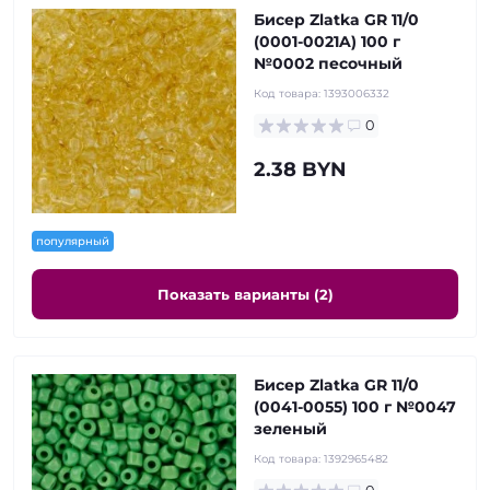
Бисер Zlatka GR 11/0
(0001-0021A) 100 г
№0002 песочный
Код товара:
1393006332
0
2.38 BYN
популярный
Показать варианты (2)
Бисер Zlatka GR 11/0
(0041-0055) 100 г №0047
зеленый
Код товара:
1392965482