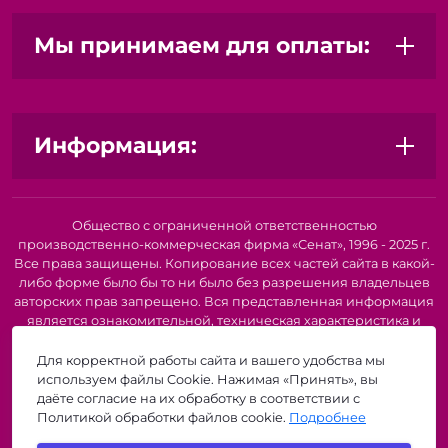
Мы принимаем для оплаты:
Информация:
Общество с ограниченной ответственностью
производственно-коммерческая фирма «Сенат», 1996 - 2025 г.
Все права защищены. Копирование всех частей сайта в какой-
либо форме было бы то ни было без разрешения владельцев
авторских прав запрещено. Вся представленная информация
является ознакомительной, техническая характеристика и
внешний вид товара или услуги. Для получения подробной
информации о наличии и стоимости указанных товаров и
Для корректной работы сайта и вашего удобства мы
(или) услуг, пожалуйста, обратитесь к нашим менеджерам по
используем файлы Cookie. Нажимая «Принять», вы
телефону или по электронной почте. Описание и
даёте согласие на их обработку в соответствии с
изображение товара носят информационный характер и
Политикой обработки файлов cookie.
Подробнее
могут быть списаны с описания и изображений,