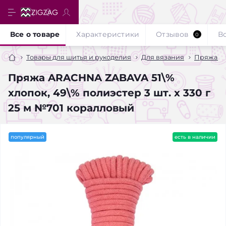
Все о товаре
Характеристики
Отзывов
В
0
Товары для шитья и рукоделия
Для вязания
Пряжа A
Пряжа ARACHNA ZABAVA 51\%
хлопок, 49\% полиэстер 3 шт. х 330 г
25 м №701 коралловый
популярный
есть в наличии