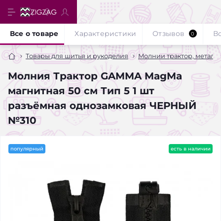
Все о товаре
Характеристики
Отзывов
В
0
Товары для шитья и рукоделия
Молнии трактор, металл
Молния Трактор GAMMA MagMa
магнитная 50 см Тип 5 1 шт
разъёмная однозамковая ЧЕРНЫЙ
№310
популярный
есть в наличии