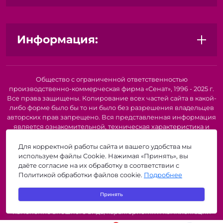
Информация:
Общество с ограниченной ответственностью
производственно-коммерческая фирма «Сенат», 1996 - 2025 г.
Все права защищены. Копирование всех частей сайта в какой-
либо форме было бы то ни было без разрешения владельцев
авторских прав запрещено. Вся представленная информация
является ознакомительной, техническая характеристика и
внешний вид товара или услуги. Для получения подробной
информации о наличии и стоимости указанных товаров и
Для корректной работы сайта и вашего удобства мы
(или) услуг, пожалуйста, обратитесь к нашим менеджерам по
используем файлы Cookie. Нажимая «Принять», вы
телефону или по электронной почте. Описание и
даёте согласие на их обработку в соответствии с
изображение товара носят информационный характер и
Политикой обработки файлов cookie.
Подробнее
могут быть списаны с описания и изображений,
представленных в технической документации производителя.
Принять
Производители о предоставлении за собой права на
изменение внешнего вида, характеристик и комплектации
товара, предварительно не уведомляя продавцов и