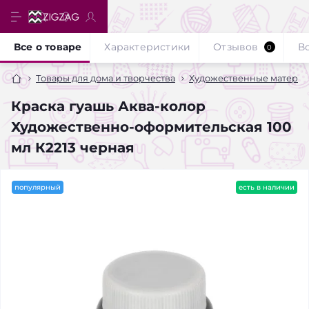
Все о товаре
Характеристики
Отзывов
В
0
Товары для дома и творчества
Художественные матери
Краска гуашь Аква-колор
Художественно-оформительская 100
мл К2213 черная
популярный
есть в наличии