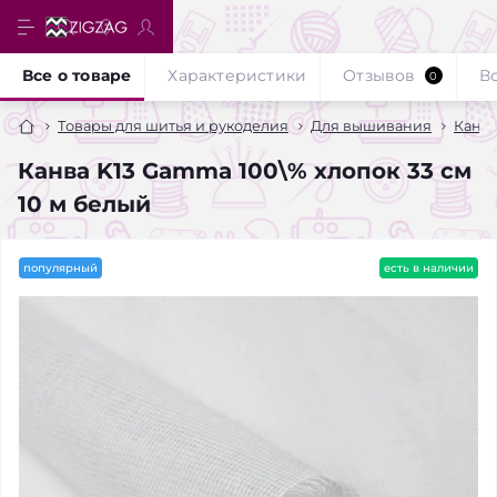
Все о товаре
Характеристики
Отзывов
В
0
Товары для шитья и рукоделия
Для вышивания
Канв
Канва K13 Gamma 100\% хлопок 33 см
10 м белый
популярный
есть в наличии