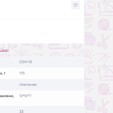
 все)
GSH-10
, г
175
плетеная
аковки,
10*10*7
33