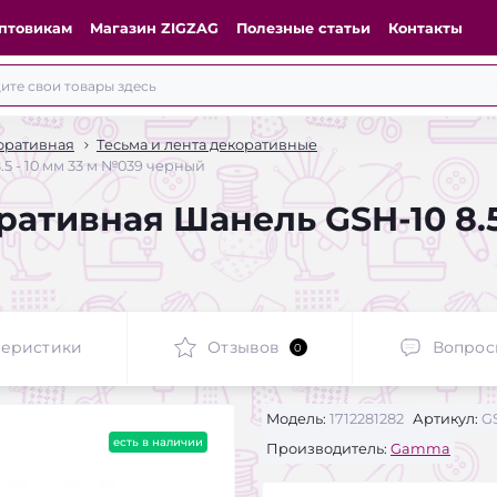
птовикам
Магазин ZIGZAG
Полезные статьи
Контакты
оративная
Тесьма и лента декоративные
5 - 10 мм 33 м №039 черный
ативная Шанель GSH-10 8.5 
теристики
Отзывов
Вопрос
0
Модель:
1712281282
Артикул:
GS
есть в наличии
Производитель:
Gamma