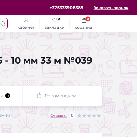
+375333908385
Заказать звонок
0
0
кабинет
закладки
корзина
- 10 мм 33 м №039
ы
Рекомендуем
0
H-10
Отзывы:
0