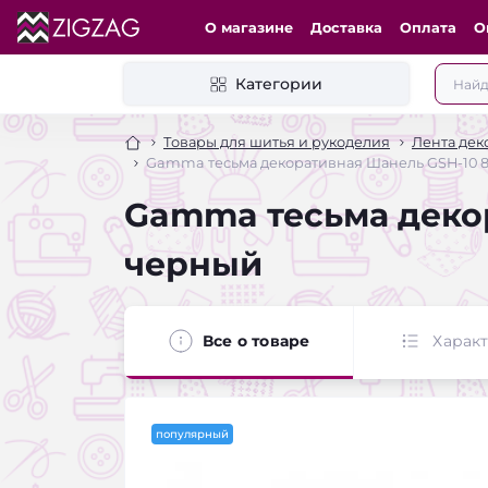
О магазине
Доставка
Оплата
О
Категории
Товары для шитья и рукоделия
Лента дек
Gamma тесьма декоративная Шанель GSH-10 8.
Gamma тесьма декор
черный
Все о товаре
Харак
популярный