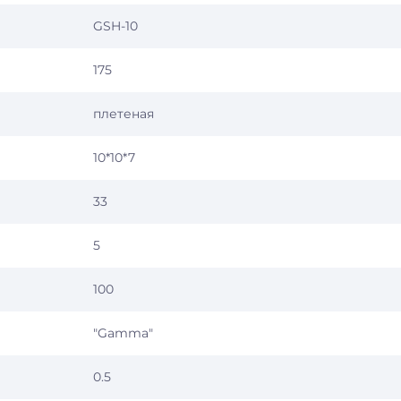
GSH-10
175
плетеная
10*10*7
33
5
100
"Gamma"
0.5