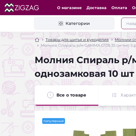
О магазине
Доставка
Оплата
О
Категории
Товары для шитья и рукоделия
Молнии сп
Молния Спираль р/м GAMMA G105 35 см тип 5 
Молния Спираль р/м
однозамковая 10 шт
Все о товаре
Харак
популярный