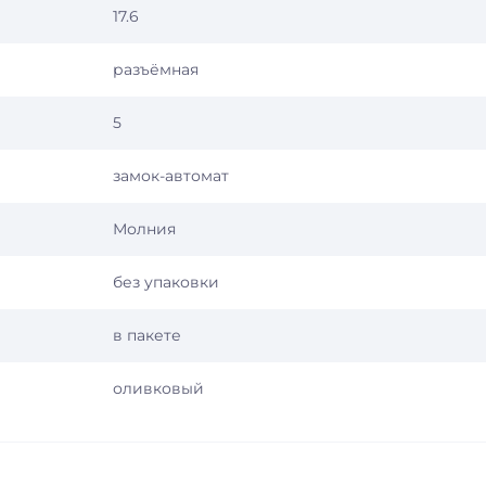
17.6
разъёмная
5
замок-автомат
Молния
без упаковки
в пакете
оливковый