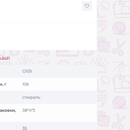
 все)
G105
, г
106
спираль
аковки,
38*4*3
35