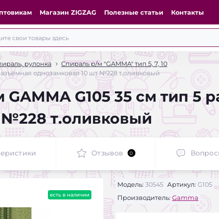
птовикам
Магазин ZIGZAG
Полезные статьи
Контакты
ираль, рулонка
Спираль р/м "GAMMA" тип 5, 7, 10
разъёмная однозамковая 10 шт №228 т.оливковый
 GAMMA G105 35 см тип 5 
 №228 т.оливковый
теристики
Отзывов
Вопрос
0
Модель:
30545
Артикул:
G105
есть в наличии
Производитель:
Gamma