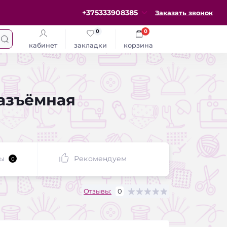
+375333908385
Заказать звонок
0
0
кабинет
закладки
корзина
разъёмная
ы
Рекомендуем
0
Отзывы:
0