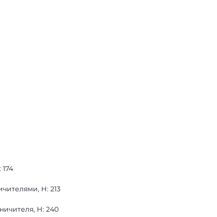
 174
чителями, Н: 213
ичителя, Н: 240