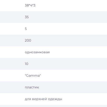
38*4*3
35
5
200
однозамковая
10
"Gamma"
пластик
для верхней одежды