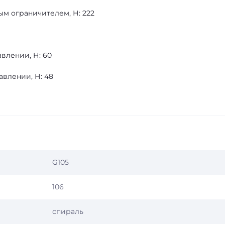
м ограничителем, Н: 222
влении, Н: 60
влении, Н: 48
G105
106
спираль