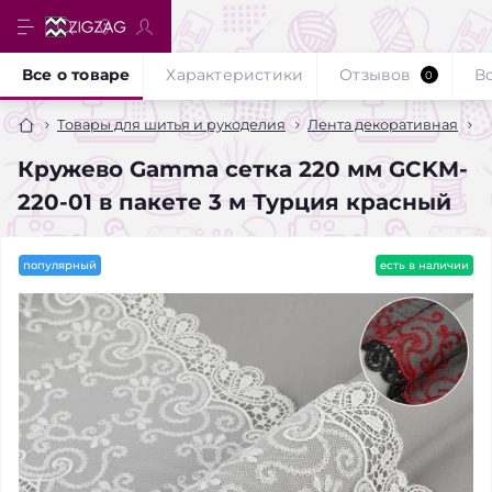
Все о товаре
Характеристики
Отзывов
В
0
Товары для шитья и рукоделия
Лента декоративная
К
Кружево Gamma сетка 220 мм GCKM-
220-01 в пакете 3 м Турция красный
популярный
есть в наличии